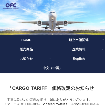
HOME
航空申請関連
販売商品
企業情報
お知らせ
English
中文（中国）
「CARGO TARIFF」価格改定のお知らせ
平素は別格のご高配を賜り、誠にありがとうございます。
さて、この度は弊社商品「CARGO TARIFF」の2024年6月版から