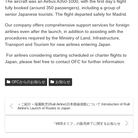
The aircraft was an Airbus A350-1000, with the first day’s flight
fully booked (around 350 passengers), including a group of
senior Japanese tourists. The flight departed safely for Madrid.
Our company offers comprehensive support services for foreign
airlines even after the launch, in addition to assisting with the
procedures required by the Ministry of Land, Infrastructure,
Transport and Tourism for new airlines entering Japan.
For airlines considering starting scheduled or charter flights to
Japan, please feel free to contact OFC for further information.
OFCからのお知らせ
お知らせ
＜ご紹介＞瑞麗航空(Ruili Airline)日本路線就航について Introduction of Ruili
Airline’s Launch of Routes to Japan
「WEBタリフ」の販売終了に関するお知らせ