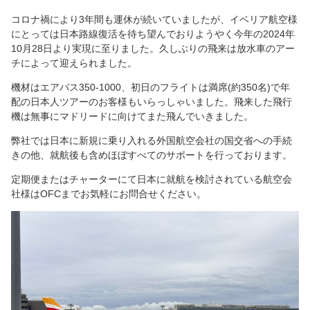
コロナ禍により3年間も運休が続いていましたが、イベリア航空様
にとっては日本路線復活を待ち望んでおりようやく今年の2024年
10月28日より実現に至りました。久しぶりの飛来は放水車のアー
チによって迎えられました。
機材はエアバス350-1000、初日のフライトは満席(約350名)で年
配の日本人ツアーのお客様もいらっしゃいました。飛来した飛行
機は無事にマドリードに向けてまた飛んでいきました。
弊社では日本に新規に乗り入れる外国航空会社の国交省への手続
きの他、就航後も含めほぼすべてのサポートを行っております。
定期便またはチャーターにて日本に就航を検討されている航空会
社様はOFCまでお気軽にお問合せください。