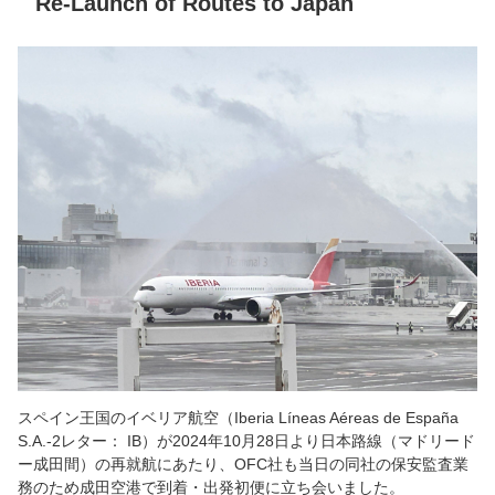
Re-Launch of Routes to Japan
スペイン王国のイベリア航空（Iberia Líneas Aéreas de España
S.A.-2レター： IB）が2024年10月28日より日本路線（マドリード
ー成田間）の再就航にあたり、OFC社も当日の同社の保安監査業
務のため成田空港で到着・出発初便に立ち会いました。