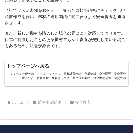
当社では必要書類をお伝えし、揃った書類を綿密にチェックし申
請書作成を行い、機材の運用開始に間に合うよう安全審査を通過
させます。
また、新しい機材を購入した場合の届出にも対応しております。
日本に就航したことのある機材でも安全審査が失効している場合
もあるため、注意が必要です。
トップページへ戻る
チャーター便申請
トップメッセージ
事業計画申請
企業情報
会社概要
安全審査
決算公告
社長挨拶
経営許可申請
航空保安業務
航空申請関連
運賃申請
ホーム
航空申請関連
安全審査