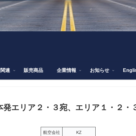
請関連
販売商品
企業情報
お知らせ
Engli
Z 日本発エリア２・３宛、エリア１・２
航空会社
KZ